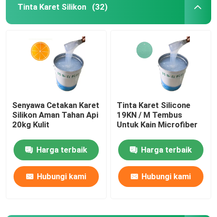
Tinta Karet Silikon
(32)
Tur Pabrik
Kontrol kualitas
Hubungi kami
Senyawa Cetakan Karet
Tinta Karet Silicone
Silikon Aman Tahan Api
19KN / M Tembus
Permintaan Penawaran
20kg Kulit
Untuk Kain Microfiber
Harga terbaik
Harga terbaik
Tinta Karet Silikon
Hubungi kami
Hubungi kami
Sablon Tinta Silikon
Tinta Silikon Timbul