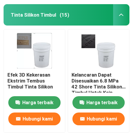
Perekat Karet Silikon
Tinta Silikon Timbul
(15)
Pigmen Karet Silikon
Katalis Karet Silikon
Mesin Cetak Silikon
Efek 3D Kekerasan
Kelancaran Dapat
Ekstrim Tembus
Disesuaikan 6.8 MPa
Timbul Tinta Silikon
42 Shore Tinta Silikon
Silikon Anti Selip
Timbul Untuk Kain
Harga terbaik
Harga terbaik
Hubungi kami
Hubungi kami