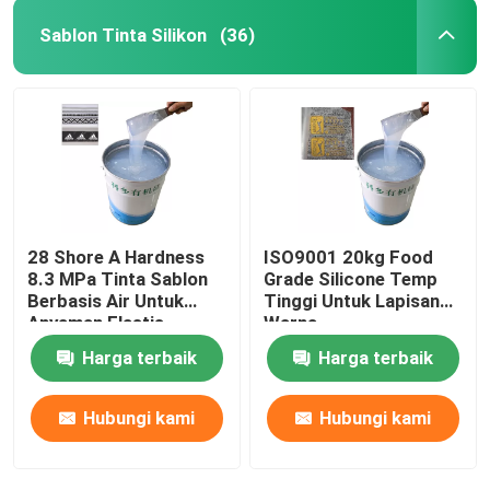
Sablon Tinta Silikon
(36)
Silikon Cetakan Cair
Kaus Kaki Silikon
Tinta Cetak Perpindahan Panas
28 Shore A Hardness
ISO9001 20kg Food
Lapisan Berbasis Silikon
8.3 MPa Tinta Sablon
Grade Silicone Temp
Berbasis Air Untuk
Tinggi Untuk Lapisan
Anyaman Elastis
Warna
Matte Silicone
Harga terbaik
Harga terbaik
Silikon Mengkilap
Hubungi kami
Hubungi kami
Karet Silikon Konduktif Secara Elektrik