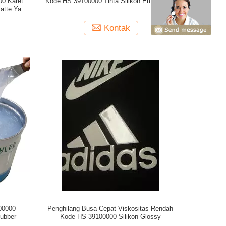
00 Karet
Kode HS 39100000 Tinta Silikon Embossing
atte Yang
Kontak
00000
Penghilang Busa Cepat Viskositas Rendah
ubber
Kode HS 39100000 Silikon Glossy