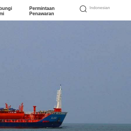
Indonesian
bungi
Permintaan
mi
Penawaran