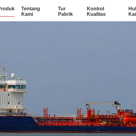
Produk
Tentang
Tur
Kontrol
Hu
Kami
Pabrik
Kualitas
Ka