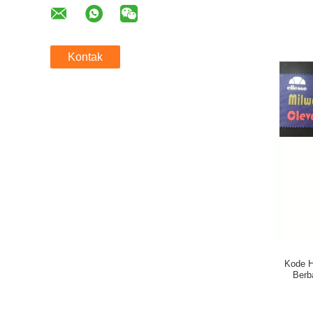
Kontak
Kode H
Berb