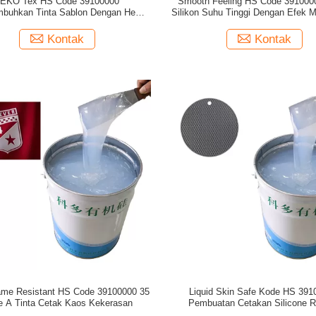
EKO Tex HS Code 39100000
Smooth Feeling HS Code 391000
buhkan Tinta Sablon Dengan Heat
Silikon Suhu Tinggi Dengan Efek M
Press
Sangat Baik
Kontak
Kontak
me Resistant HS Code 39100000 35
Liquid Skin Safe Kode HS 391
e A Tinta Cetak Kaos Kekerasan
Pembuatan Cetakan Silicone R