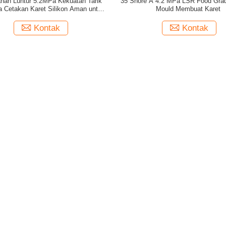
ahan Luntur 5.2MPa Kekuatan Tarik
35 Shore A 4.2 MPa LSR Food Grad
 Cetakan Karet Silikon Aman untuk
Mould Membuat Karet
Kulit
Kontak
Kontak