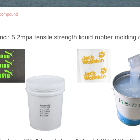
g compound
nci:
"5 2mpa tensile strength liquid rubber moldin