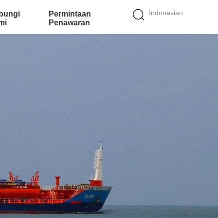
Indonesian
bungi
Permintaan
mi
Penawaran