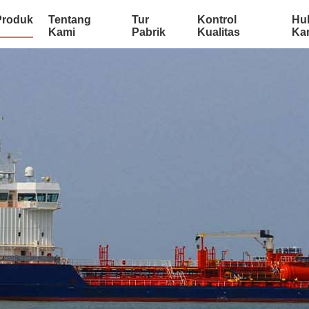
Produk
Tentang
Tur
Kontrol
Hu
Kami
Pabrik
Kualitas
Ka