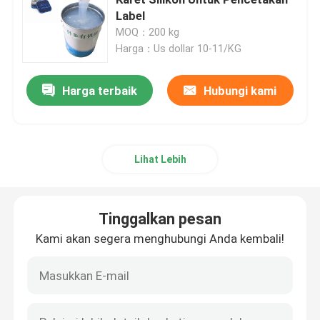
Label
MOQ：200 kg
Silikon Cetakan Cair
Harga：Us dollar 10-11/KG
Kaus Kaki Silikon
Harga terbaik
Hubungi kami
Tinta Cetak Perpindahan Panas
Lihat Lebih
Lapisan Berbasis Silikon
Tinggalkan pesan
Matte Silicone
Kami akan segera menghubungi Anda kembali!
Silikon Mengkilap
Karet Silikon Konduktif Secara Elektrik