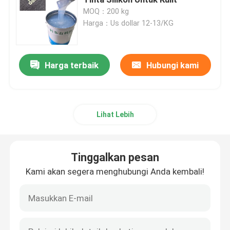
MOQ：200 kg
Harga：Us dollar 12-13/KG
Silikon Cetakan Cair
Kaus Kaki Silikon
Harga terbaik
Hubungi kami
Tinta Cetak Perpindahan Panas
Lihat Lebih
Lapisan Berbasis Silikon
Tinggalkan pesan
Matte Silicone
Kami akan segera menghubungi Anda kembali!
Silikon Mengkilap
Karet Silikon Konduktif Secara Elektrik